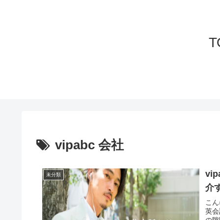
T
vipabc 会社
v
未分類
介
こん
英会
の隙