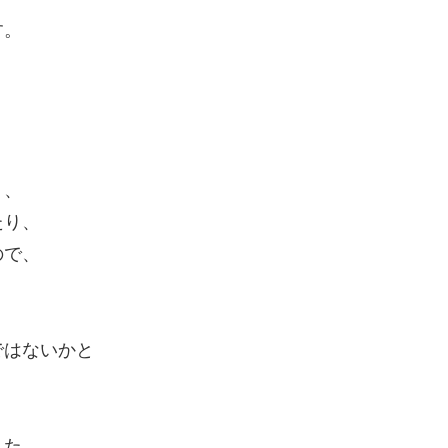
す。
り、
たり、
ので、
ではないかと
した。