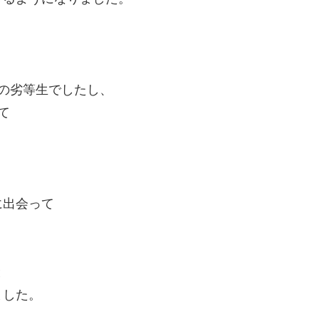
の劣等生でしたし、
て
に出会って
と
ました。