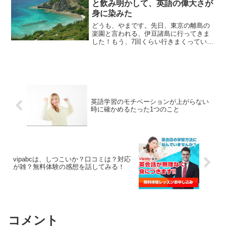
と飲み明かして、英語の偉大さが
身に染みた
どうも、やまです。先日、東京の離島の
楽園と言われる、伊豆諸島に行ってきま
した！もう、7回くらい行きまくってい
る、新島ってところです。東京の汚い海
とは違ってw沖縄、ハワイにも匹敵する綺
麗さなので、本当に、東京都なのか？と
思うレベルなんですよね...
英語学習のモチベーションが上がらない
時に確かめるたった1つのこと
vipabcは、しつこいか？口コミは？対応
が雑？無料体験の感想を話してみる！
コメント